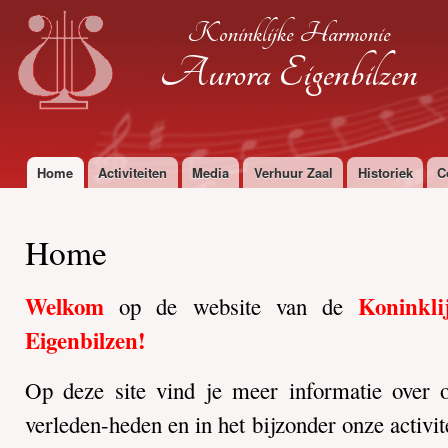
Ove
Koninklijke Harmonie
en 
de
Aurora Eigenbilzen
alg
inh
gaa
Home
Activiteiten
Media
Verhuur Zaal
Historiek
C
Hoofdmenu
Home
Welkom
Koninkl
op de website van de
Eigenbilzen!
Op deze site vind je meer informatie over o
verleden-heden en in het bijzonder onze activit