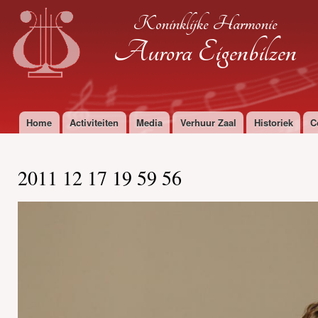
Ove
Koninklijke Harmonie
en 
de
Aurora Eigenbilzen
alg
inh
gaa
Home
Activiteiten
Media
Verhuur Zaal
Historiek
C
Hoofdmenu
2011 12 17 19 59 56