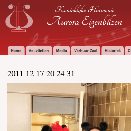
Ove
Koninklijke Harmonie
en 
de
Aurora Eigenbilzen
alg
inh
gaa
Home
Activiteiten
Media
Verhuur Zaal
Historiek
C
Hoofdmenu
2011 12 17 20 24 31